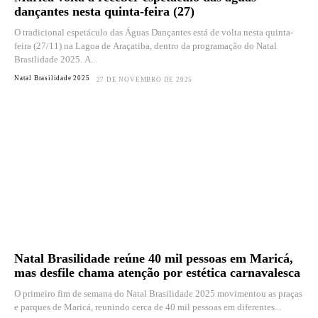
dançantes nesta quinta-feira (27)
O tradicional espetáculo das Águas Dançantes está de volta nesta quinta-
feira (27/11) na Lagoa de Araçatiba, dentro da programação do Natal
Brasilidade 2025. A...
Natal Brasilidade 2025
27 DE NOVEMBRO DE 2025
Natal Brasilidade reúne 40 mil pessoas em Maricá,
mas desfile chama atenção por estética carnavalesca
O primeiro fim de semana do Natal Brasilidade 2025 movimentou as praças
e parques de Maricá, reunindo cerca de 40 mil pessoas em diferentes...