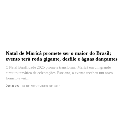
Natal de Maricá promete ser o maior do Brasil;
evento terá roda gigante, desfile e águas dançantes
O Natal Brasilidade 2025 promete transformar Maricá em um grande
circuito temático de celebrações. Este ano, o evento recebeu um novo
formato e vai...
Destaques
20 DE NOVEMBRO DE 2025