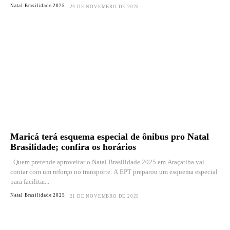
Natal Brasilidade 2025
24 DE NOVEMBRO DE 2025
Maricá terá esquema especial de ônibus pro Natal
Brasilidade; confira os horários
Quem pretende aproveitar o Natal Brasilidade 2025 em Araçatiba vai
contar com um reforço no transporte. A EPT preparou um esquema especial
para facilitar...
Natal Brasilidade 2025
21 DE NOVEMBRO DE 2025