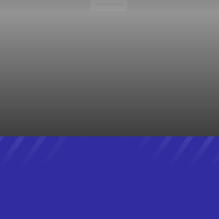
NOTÍCIAS DO BRASIL
NOTÍCIAS DO RIO
OBRAS
POLICIAL
POLÍTICA
POLÍTICA
PROCESSO SELETIVO
REALITY TV
RECENT
REVIEWS
SANEAMENTO BÁSICO
SAÚDE
SEGURANÇA
STARTUPS
STREAMING
TECHNOLOGY
TEMPO
TRABALHO
TRÂNSITO
TRANSPORTE
TRENDS
TV