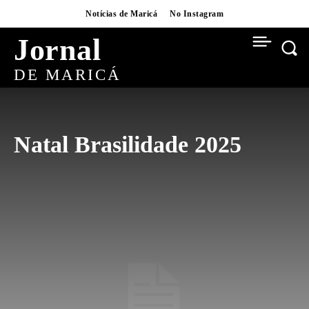
Notícias de Maricá
No Instagram
Jornal
DE MARICÁ
Natal Brasilidade 2025
AI
BAIRROS
BUSINESS
CARNAVAL
CONCURSOS
CRYPTO
CULTURA
CULTURA
CURSOS
DESTAQUES
DIGITAL
EDUCAÇÃO
ESPORTES
EVENTOS
FLIM
FUTEBOL
FUTEBOL
GASTRONOMIA
HABITAÇÃO
INFRAESTRUTURA
INTERVIEWS
ITAIPUAÇU
MOVIES
NATAL
NATAL BRASILIDADE
NEWS
NOTÍCIAS DE MARICÁ