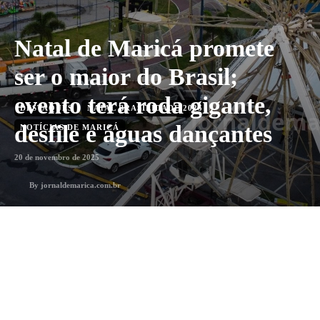
Natal de Maricá promete
ser o maior do Brasil;
evento terá roda gigante,
DESTAQUES
NATAL BRASILIDADE 2025
desfile e águas dançantes
NOTÍCIAS DE MARICÁ
20 de novembro de 2025
By
jornaldemarica.com.br
1
min. leitura