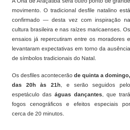
A Orla de Araçatiba será outro ponto de grand
movimento. O tradicional desfile natalino est
confirmado — desta vez com inspiração n
cultura brasileira e nas raízes maricaenses. O
ensaios já repercutiram entre os moradores 
levantaram expectativas em torno da ausênci
de símbolos tradicionais do Natal.
Os desfiles acontecerão
de quinta a domingo
das 20h às 21h
, e serão seguidos pel
espetáculo das
águas dançantes
, que trar
fogos cenográficos e efeitos especiais po
cerca de 20 minutos.