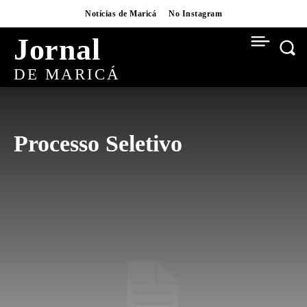
Notícias de Maricá
No Instagram
Jornal
DE MARICÁ
Processo Seletivo
AI
BAIRROS
BUSINESS
CARNAVAL
CONCURSOS
CRYPTO
CULTURA
CULTURA
CURSOS
DESTAQUES
DIGITAL
EDUCAÇÃO
ESPORTES
EVENTOS
FLIM
FUTEBOL
FUTEBOL
GASTRONOMIA
HABITAÇÃO
INFRAESTRUTURA
INTERVIEWS
ITAIPUAÇU
MOVIES
NATAL
NATAL BRASILIDADE
NATAL BRASILIDADE 2025
NEWS