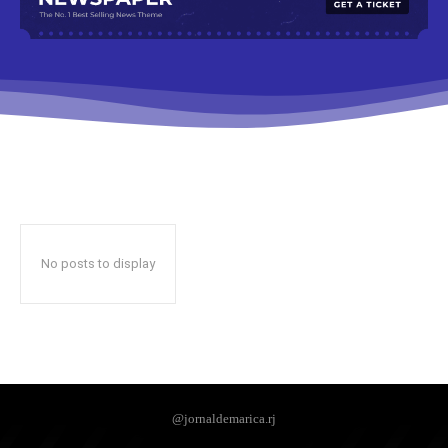
No posts to display
@jornaldemarica.rj