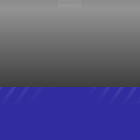
NOTÍCIAS DE MARICÁ
NOTÍCIAS DO BRASIL
NOTÍCIAS DO RIO
OBRAS
POLICIAL
POLÍTICA
POLÍTICA
REALITY TV
RECENT
REVIEWS
SANEAMENTO BÁSICO
SAÚDE
SEGURANÇA
STARTUPS
STREAMING
TECHNOLOGY
TEMPO
TRABALHO
TRÂNSITO
TRANSPORTE
TRENDS
TV