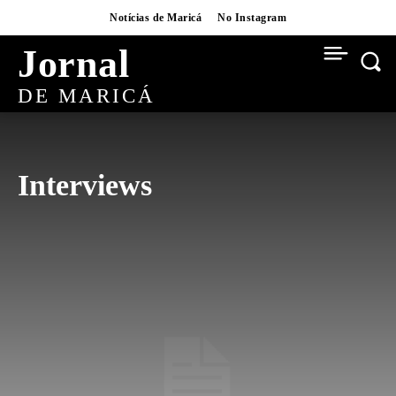
Notícias de Maricá
No Instagram
Jornal
DE MARICÁ
Interviews
AI
BAIRROS
BUSINESS
CARNAVAL
CONCURSOS
CRYPTO
CULTURA
CULTURA
CURSOS
DESTAQUES
DIGITAL
EDUCAÇÃO
ESPORTES
EVENTOS
FLIM
FUTEBOL
FUTEBOL
GASTRONOMIA
HABITAÇÃO
INFRAESTRUTURA
ITAIPUAÇU
MOVIES
NATAL
NATAL BRASILIDADE
NATAL BRASILIDADE 2025
NEWS