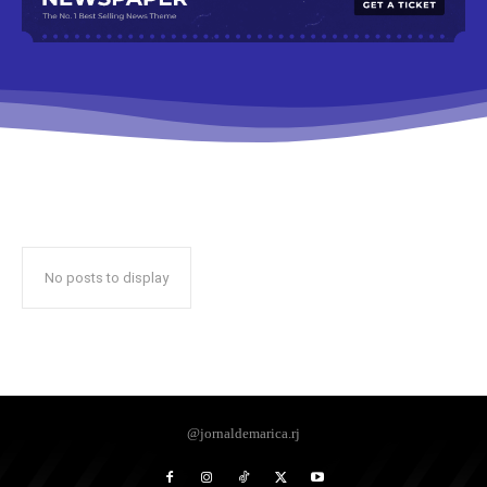
No posts to display
@jornaldemarica.rj