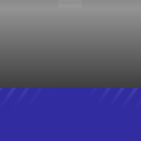
NOTÍCIAS DE MARICÁ
NOTÍCIAS DO BRASIL
NOTÍCIAS DO RIO
OBRAS
POLICIAL
POLÍTICA
POLÍTICA
PROCESSO SELETIVO
REALITY TV
RECENT
REVIEWS
SANEAMENTO BÁSICO
SAÚDE
SEGURANÇA
STARTUPS
STREAMING
TECHNOLOGY
TEMPO
TRABALHO
TRÂNSITO
TRANSPORTE
TRENDS
TV