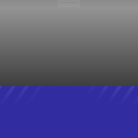
NOTÍCIAS DE MARICÁ
NOTÍCIAS DO BRASIL
NOTÍCIAS DO RIO
OBRAS
POLICIAL
POLÍTICA
POLÍTICA
PROCESSO SELETIVO
REALITY TV
RECENT
REVIEWS
SANEAMENTO BÁSICO
SAÚDE
SEGURANÇA
STARTUPS
STREAMING
TECHNOLOGY
TEMPO
TRABALHO
TRÂNSITO
TRANSPORTE
TRENDS
TV