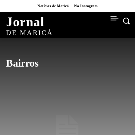
Notícias de Maricá
No Instagram
Jornal
DE MARICÁ
Bairros
AI
BUSINESS
CARNAVAL
CONCURSOS
CRYPTO
CULTURA
CULTURA
CURSOS
DESTAQUES
DIGITAL
EDUCAÇÃO
ESPORTES
EVENTOS
FLIM
FUTEBOL
FUTEBOL
GASTRONOMIA
HABITAÇÃO
INFRAESTRUTURA
INTERVIEWS
ITAIPUAÇU
MOVIES
NATAL
NATAL BRASILIDADE
NATAL BRASILIDADE 2025
NEWS