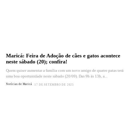
Maricá: Feira de Adoção de cães e gatos acontece
neste sábado (20); confira!
Quem quiser aumentar a família com um novo amigo de quatro patas terá
uma boa oportunidade neste sábado (20/09). Das 9h às 13h, a...
Notícias de Maricá
17 DE SETEMBRO DE 2025