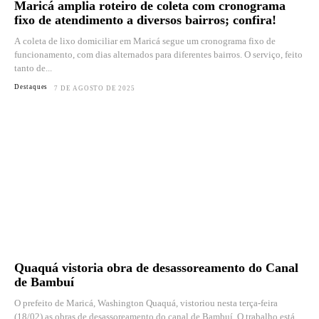
Maricá amplia roteiro de coleta com cronograma
fixo de atendimento a diversos bairros; confira!
A coleta de lixo domiciliar em Maricá segue um cronograma fixo de
funcionamento, com dias alternados para diferentes bairros. O serviço, feito
tanto de...
Destaques
7 DE AGOSTO DE 2025
Quaquá vistoria obra de desassoreamento do Canal
de Bambuí
O prefeito de Maricá, Washington Quaquá, vistoriou nesta terça-feira
(18/02) as obras de desassoreamento do canal de Bambuí. O trabalho está