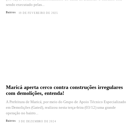
sendo executado pelas...
Bairros
19 DE FEVEREIRO DE 2025
Maricá aperta cerco contra construções irregulares
com demolições, entenda!
A Prefeitura de Maricá, por meio do Grupo de Apoio Técnico Especializado
em Demolições (Gated), realizou nesta terça-feira (03/12) uma grande
operação no bairro...
Bairros
3 DE DEZEMBRO DE 2024