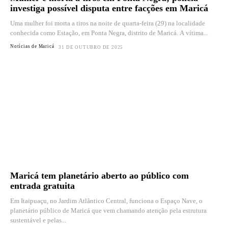
investiga possível disputa entre facções em Maricá
Uma mulher foi morta a tiros na noite de quarta-feira (29) na localidade
conhecida como Estação, em Ponta Negra, distrito de Maricá. A vítima...
Notícias de Maricá
31 DE OUTUBRO DE 2025
Maricá tem planetário aberto ao público com
entrada gratuita
Em Itaipuaçu, no Jardim Atlântico Central, funciona o Espaço Nave, o
planetário público de Maricá que vem chamando atenção pela estrutura
sustentável e pelas...