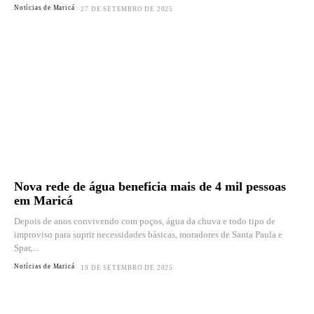
Notícias de Maricá
27 DE SETEMBRO DE 2025
Nova rede de água beneficia mais de 4 mil pessoas
em Maricá
Depois de anos convivendo com poços, água da chuva e todo tipo de
improviso para suprir necessidades básicas, moradores de Santa Paula e
Spar,...
Notícias de Maricá
19 DE SETEMBRO DE 2025