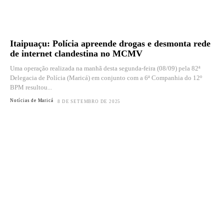
Itaipuaçu: Polícia apreende drogas e desmonta rede
de internet clandestina no MCMV
Uma operação realizada na manhã desta segunda-feira (08/09) pela 82ª
Delegacia de Polícia (Maricá) em conjunto com a 6ª Companhia do 12º
BPM resultou...
Notícias de Maricá
8 DE SETEMBRO DE 2025