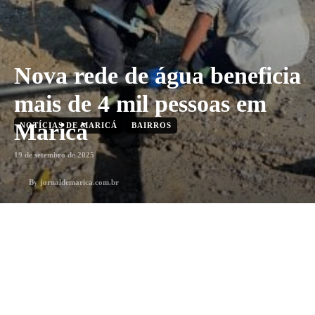
Nova rede de água beneficia
mais de 4 mil pessoas em
Maricá
NOTÍCIAS DE MARICÁ
BAIRROS
19 de setembro de 2025
By
jornaldemarica.com.br
2
min. leitura