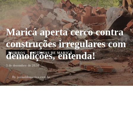
Maricá aperta cerco contra
construções irregulares com
demolições, entenda!
BAIRROS
NOTÍCIAS DE MARICÁ
3 de dezembro de 2024
By
jornaldemarica.com.br
1
min. leitura