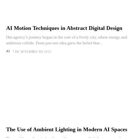
AI Motion Techniques in Abstract Digital Design
Our agency’s journey began in the core of a lively city, where energy and
ambition collide. From just one idea grew the belief that...
AI
7 DE SETEMBRO DE 2025
The Use of Ambient Lighting in Modern AI Spaces