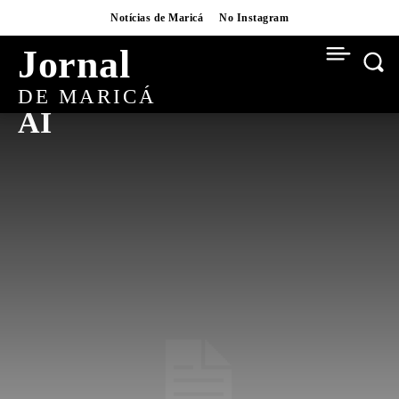
Notícias de Maricá
No Instagram
Jornal
DE MARICÁ
AI
BAIRROS
BUSINESS
CARNAVAL
CONCURSOS
CRYPTO
CULTURA
CULTURA
CURSOS
DESTAQUES
DIGITAL
EDUCAÇÃO
ESPORTES
EVENTOS
FLIM
FUTEBOL
FUTEBOL
GASTRONOMIA
HABITAÇÃO
INFRAESTRUTURA
INTERVIEWS
ITAIPUAÇU
MOVIES
NATAL
NATAL BRASILIDADE
NATAL BRASILIDADE 2025
NEWS
NOTÍCIAS DE MARICÁ
NOTÍCIAS DO BRASIL
NOTÍCIAS DO RIO
OBRAS
POLICIAL
POLÍTICA
POLÍTICA
PROCESSO SELETIVO
REALITY TV