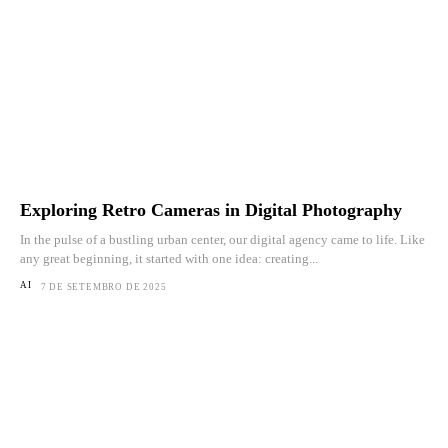
Exploring Retro Cameras in Digital Photography
In the pulse of a bustling urban center, our digital agency came to life. Like
any great beginning, it started with one idea: creating...
AI
7 DE SETEMBRO DE 2025