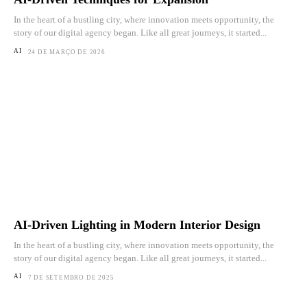
In the heart of a bustling city, where innovation meets opportunity, the
story of our digital agency began. Like all great journeys, it started...
AI
24 DE MARÇO DE 2026
AI-Driven Lighting in Modern Interior Design
In the heart of a bustling city, where innovation meets opportunity, the
story of our digital agency began. Like all great journeys, it started...
AI
7 DE SETEMBRO DE 2025