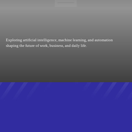
RECENT
REVIEWS
SANEAMENTO BÁSICO
SAÚDE
SEGURANÇA
STARTUPS
STREAMING
TECHNOLOGY
TEMPO
TRABALHO
TRÂNSITO
TRANSPORTE
TRENDS
TV
Exploring artificial intelligence, machine learning, and automation
shaping the future of work, business, and daily life.