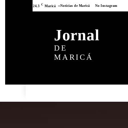
C
Notícias de Maricá
No Instagram
24.3
Maricá
Jornal
DE
MARICÁ