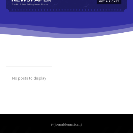
No posts to display
@jornaldemarica.rj