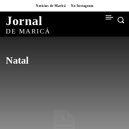
Notícias de Maricá
No Instagram
Jornal
DE MARICÁ
Natal
AI
BAIRROS
BUSINESS
CARNAVAL
CONCURSOS
CRYPTO
CULTURA
CULTURA
CURSOS
DESTAQUES
DIGITAL
EDUCAÇÃO
ESPORTES
EVENTOS
FLIM
FUTEBOL
FUTEBOL
GASTRONOMIA
HABITAÇÃO
INFRAESTRUTURA
INTERVIEWS
ITAIPUAÇU
MOVIES
NATAL BRASILIDADE
NATAL BRASILIDADE 2025
NEWS