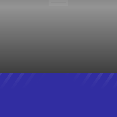
NOTÍCIAS DE MARICÁ
NOTÍCIAS DO BRASIL
NOTÍCIAS DO RIO
OBRAS
POLICIAL
POLÍTICA
POLÍTICA
PROCESSO SELETIVO
REALITY TV
RECENT
REVIEWS
SANEAMENTO BÁSICO
SAÚDE
SEGURANÇA
STARTUPS
STREAMING
TECHNOLOGY
TEMPO
TRABALHO
TRÂNSITO
TRANSPORTE
TRENDS
TV