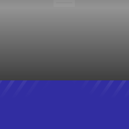
NOTÍCIAS DE MARICÁ
NOTÍCIAS DO BRASIL
NOTÍCIAS DO RIO
OBRAS
POLICIAL
POLÍTICA
POLÍTICA
PROCESSO SELETIVO
REALITY TV
RECENT
REVIEWS
SANEAMENTO BÁSICO
SAÚDE
SEGURANÇA
STARTUPS
STREAMING
TECHNOLOGY
TEMPO
TRABALHO
TRÂNSITO
TRANSPORTE
TRENDS
TV