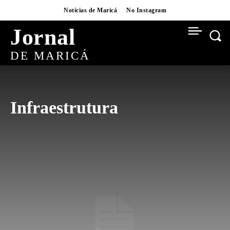
Notícias de Maricá
No Instagram
Jornal
DE MARICÁ
Infraestrutura
AI
BAIRROS
BUSINESS
CARNAVAL
CONCURSOS
CRYPTO
CULTURA
CULTURA
CURSOS
DESTAQUES
DIGITAL
EDUCAÇÃO
ESPORTES
EVENTOS
FLIM
FUTEBOL
FUTEBOL
GASTRONOMIA
HABITAÇÃO
INTERVIEWS
ITAIPUAÇU
MOVIES
NATAL
NATAL BRASILIDADE
NATAL BRASILIDADE 2025
NEWS