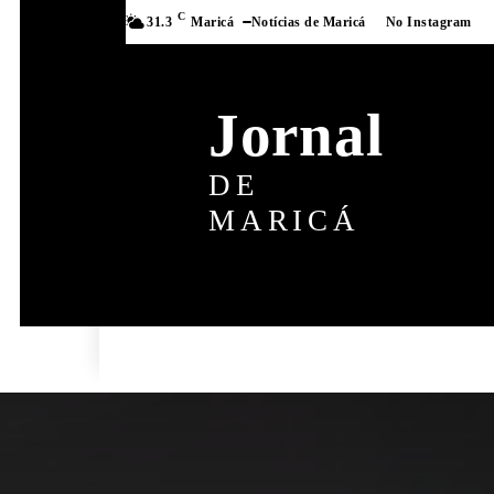
C
31.3
Maricá
Notícias de Maricá
No Instagram
Jornal
DE
MARICÁ