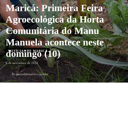
Maricá: Primeira Feira
Agroecológica da Horta
Comunitária do Manu
Manuela acontece neste
domingo (10)
NOTÍCIAS DE MARICÁ
6 de novembro de 2024
By
jornaldemarica.com.br
1
min. leitura