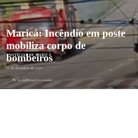
Maricá: Incêndio em poste
mobiliza corpo de
bombeiros
NOTÍCIAS DE MARICÁ
12 de dezembro de 2024
By
jornaldemarica.com.br
Menos que 1 min
min. leitura