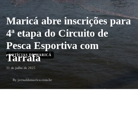
Maricá abre inscrições para
4ª etapa do Circuito de
Pesca Esportiva com
Tarrafa
NOTÍCIAS DE MARICÁ
31 de julho de 2025
By
jornaldemarica.com.br
1
min. leitura