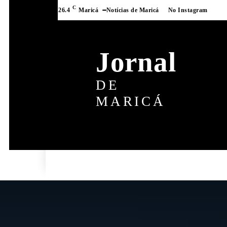
C
26.4
Maricá
Notícias de Maricá
No Instagram
Jornal
DE
MARICÁ