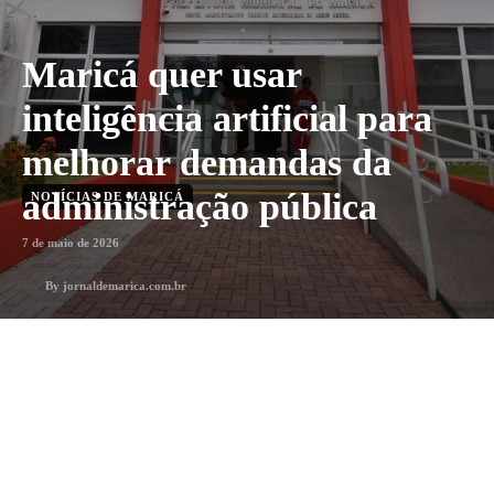
Maricá quer usar
inteligência artificial para
melhorar demandas da
administração pública
NOTÍCIAS DE MARICÁ
7 de maio de 2026
By
jornaldemarica.com.br
1
min. leitura