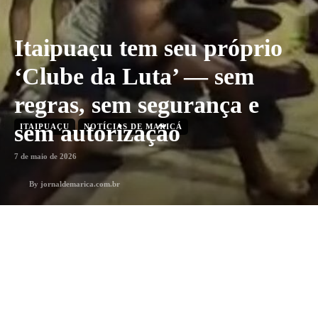
Itaipuaçu tem seu próprio
‘Clube da Luta’ — sem
regras, sem segurança e
sem autorização
ITAIPUAÇU
NOTÍCIAS DE MARICÁ
7 de maio de 2026
By
jornaldemarica.com.br
1
min. leitura