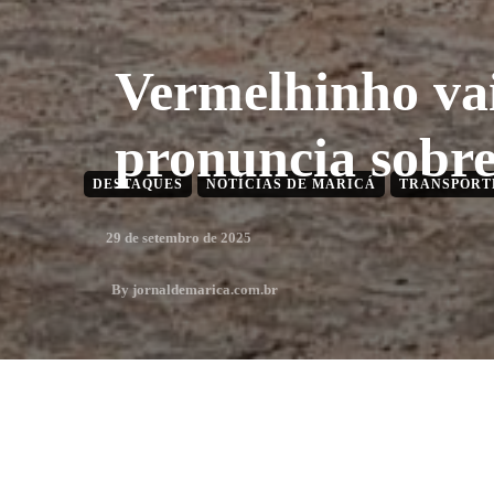
Vermelhinho vai
pronuncia sobre
DESTAQUES
NOTÍCIAS DE MARICÁ
TRANSPORT
29 de setembro de 2025
By
jornaldemarica.com.br
1
min. leitura