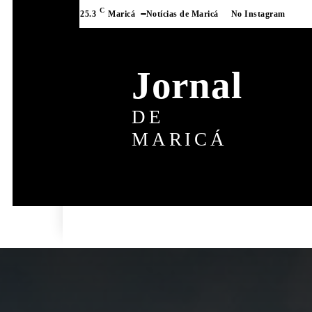
C
25.3
Maricá
Notícias de Maricá
No Instagram
Jornal
DE
MARICÁ