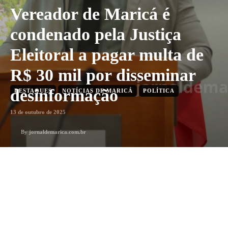
Vereador de Maricá é
condenado pela Justiça
Eleitoral a pagar multa de
R$ 30 mil por disseminar
desinformação
DESTAQUES
NOTÍCIAS DE MARICÁ
POLÍTICA
13 de outubro de 2025
By
jornaldemarica.com.br
2
min. leitura