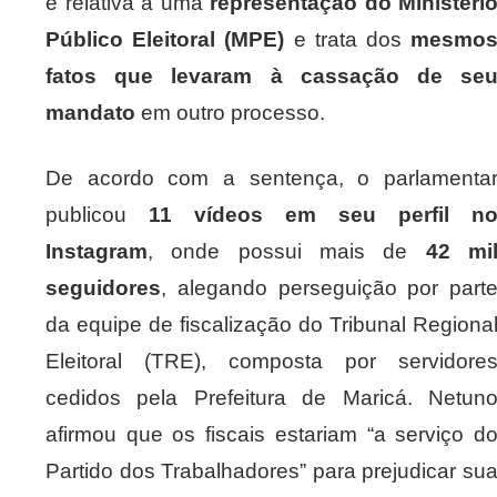
é relativa a uma
representação do Ministéri
Público Eleitoral (MPE)
e trata dos
mesmo
fatos que levaram à cassação de se
mandato
em outro processo.
De acordo com a sentença, o parlamenta
publicou
11 vídeos em seu perfil n
Instagram
, onde possui mais de
42 mi
seguidores
, alegando perseguição por part
da equipe de fiscalização do Tribunal Regiona
Eleitoral (TRE), composta por servidore
cedidos pela Prefeitura de Maricá. Netun
afirmou que os fiscais estariam “a serviço d
Partido dos Trabalhadores” para prejudicar su