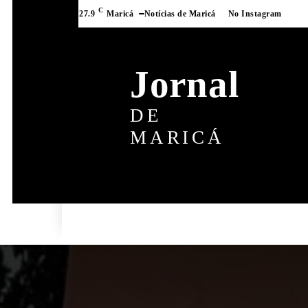
C
27.9
Maricá
Notícias de Maricá
No Instagram
Jornal
DE
MARICÁ