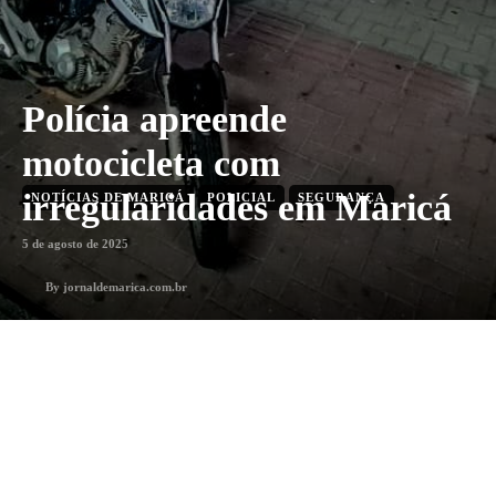
Polícia apreende
motocicleta com
irregularidades em Maricá
NOTÍCIAS DE MARICÁ
POLICIAL
SEGURANÇA
5 de agosto de 2025
By
jornaldemarica.com.br
Menos que 1 min
min. leitura