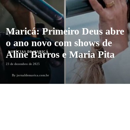
Maricá: Primeiro Deus abre
o ano novo com shows de
Aline Barros e Maria Pita
NOTÍCIAS DE MARICÁ
23 de dezembro de 2025
By
jornaldemarica.com.br
1
min. leitura