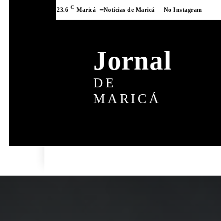
C
23.6
Maricá
Notícias de Maricá
No Instagram
Jornal
DE
MARICÁ