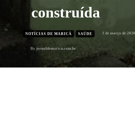
construída
1 de março de 202
NOTÍCIAS DE MARICÁ
SAÚDE
By
jornaldemarica.com.br
1
min. leitura