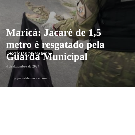
Maricá: Jacaré de 1,5
metro é resgatado pela
Guarda Municipal
NOTÍCIAS DE MARICÁ
4 de dezembro de 2024
By
jornaldemarica.com.br
Menos que 1 min
min. leitura