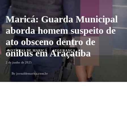
Maricá: Guarda Municipal
aborda homem suspeito de
ato obsceno dentro de
ônibus em Araçatiba
NOTÍCIAS DE MARICÁ
SEGURANÇA
2 de junho de 2025
By
jornaldemarica.com.br
Menos que 1 min
min. leitura