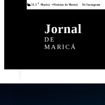
C
31.3
Maricá
Notícias de Maricá
No Instagram
Jornal
DE
MARICÁ