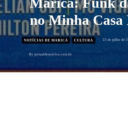
Maricá: Funk d
no Minha Casa
23 de julho de 
NOTÍCIAS DE MARICÁ
CULTURA
By
jornaldemarica.com.br
Menos que 1 min
min. leitura