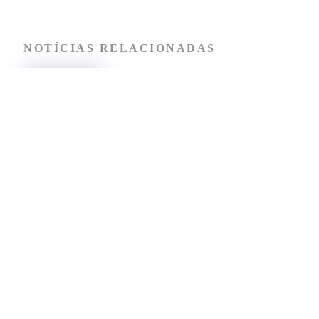
NOTÍCIAS RELACIONADAS
Após indicador acima da meta,
Maricá cria comitê para
investigar mortes maternas,
fetais e infantis
NOTÍCIAS DE MARICÁ
29 DE JULHO DE 2026
Hotel de mais de 5 mil m²
recebe licença para ser
construído na Barra de Maricá
NOTÍCIAS DE MARICÁ
29 DE JULHO DE 2026
Maricá anuncia Mumuzinho
como nova atração da Festa da
Padroeira