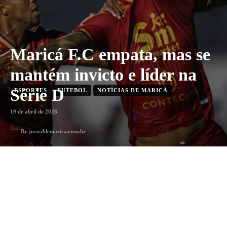
Maricá F.C empata, mas se
mantém invicto e líder na
Série D
ESPORTES
FUTEBOL
NOTÍCIAS DE MARICÁ
19 de abril de 2026
By
jornaldemarica.com.br
1
min. leitura