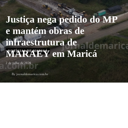
Justiça nega pedido do MP
e mantém obras de
infraestrutura de
MARAEY em Maricá
NOTÍCIAS DE MARICÁ
2 de julho de 2026
By
jornaldemarica.com.br
3
min. leitura