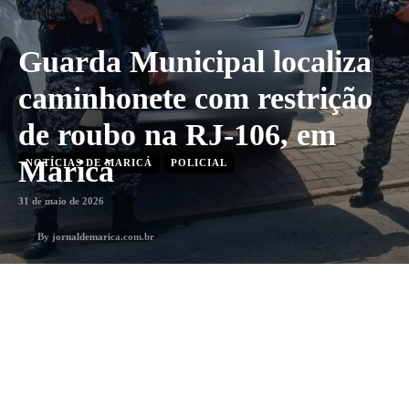
Guarda Municipal localiza
caminhonete com restrição
de roubo na RJ-106, em
Maricá
NOTÍCIAS DE MARICÁ
POLICIAL
31 de maio de 2026
By
jornaldemarica.com.br
1
min. leitura