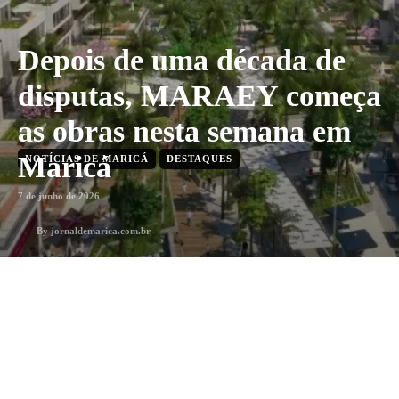
Depois de uma década de
disputas, MARAEY começa
as obras nesta semana em
Maricá
NOTÍCIAS DE MARICÁ
DESTAQUES
7 de junho de 2026
By
jornaldemarica.com.br
5
min. leitura