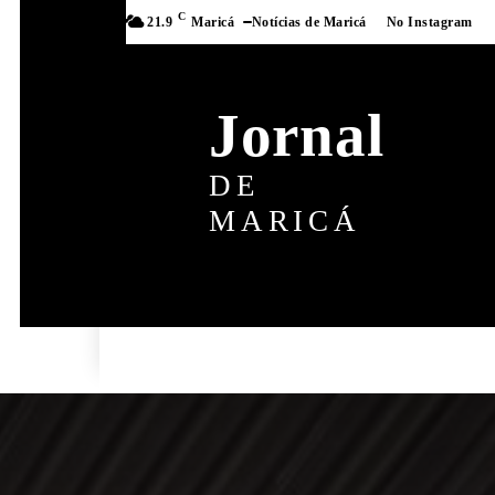
C
21.9
Maricá
Notícias de Maricá
No Instagram
Jornal
DE
MARICÁ