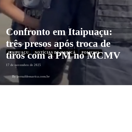
Confronto em Itaipuaçu:
três presos após troca de
tiros com a PM no MCMV
ITAIPUAÇU
NOTÍCIAS DE MARICÁ
POLICIAL
17 de novembro de 2025
By
jornaldemarica.com.br
1
min. leitura