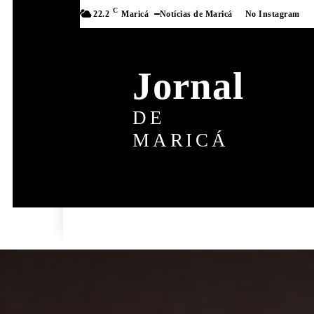
C
22.2
Maricá
Notícias de Maricá
No Instagram
Jornal
DE
MARICÁ