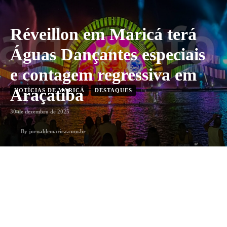
Réveillon em Maricá terá
Águas Dançantes especiais
e contagem regressiva em
Araçatiba
NOTÍCIAS DE MARICÁ
DESTAQUES
30 de dezembro de 2025
By
jornaldemarica.com.br
1
min. leitura