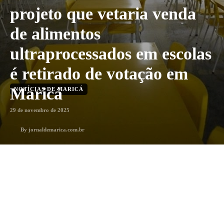
projeto que vetaria venda
de alimentos
ultraprocessados em escolas
é retirado de votação em
Maricá
NOTÍCIAS DE MARICÁ
29 de novembro de 2025
By
jornaldemarica.com.br
2
min. leitura