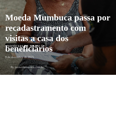
Moeda Mumbuca passa por
recadastramento com
visitas a casa dos
beneficiários
NOTÍCIAS DE MARICÁ
9 de dezembro de 2025
By
jornaldemarica.com.br
1
min. leitura