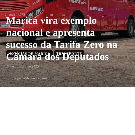
Maricá vira exemplo
nacional e apresenta
sucesso da Tarifa Zero na
Câmara dos Deputados
NOTÍCIAS DE MARICÁ
TRANSPORTE
24 de outubro de 2025
By
jornaldemarica.com.br
2
min. leitura