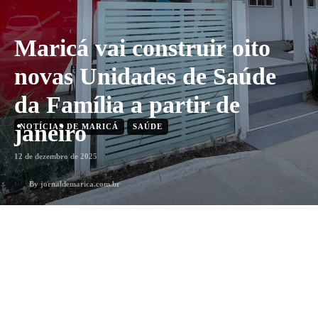
Maricá vai construir oito
novas Unidades de Saúde
da Família a partir de
janeiro
NOTÍCIAS DE MARICÁ
SAÚDE
12 de dezembro de 2025
By
jornaldemarica.com.br
3
min. leitura