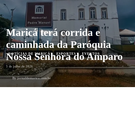
Maricá terá corrida e
caminhada da Paróquia
Nossa Senhora do Amparo
NOTÍCIAS DE MARICÁ
ESPORTES
EVENTOS
5 de julho de 2026
By
jornaldemarica.com.br
2
min. leitura