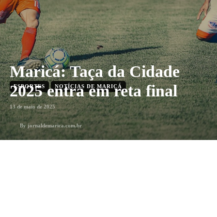
Maricá: Taça da Cidade
2025 entra em reta final
ESPORTES
NOTÍCIAS DE MARICÁ
13 de maio de 2025
By
jornaldemarica.com.br
1
min. leitura