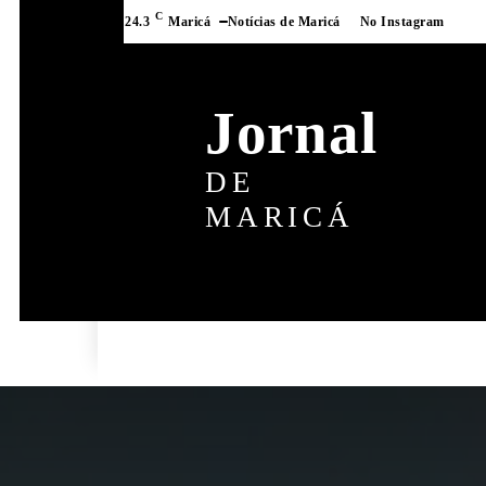
C
24.3
Maricá
Notícias de Maricá
No Instagram
Jornal
DE
MARICÁ