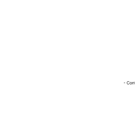
Menos que 1 min
min. leitura
- Con
Compartilhe!