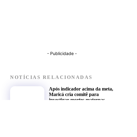
- Publicidade -
NOTÍCIAS RELACIONADAS
Após indicador acima da meta,
Maricá cria comitê para
investigar mortes maternas,
fetais e infantis
NOTÍCIAS DE MARICÁ
29 DE JULHO DE 2026
Hotel de mais de 5 mil m²