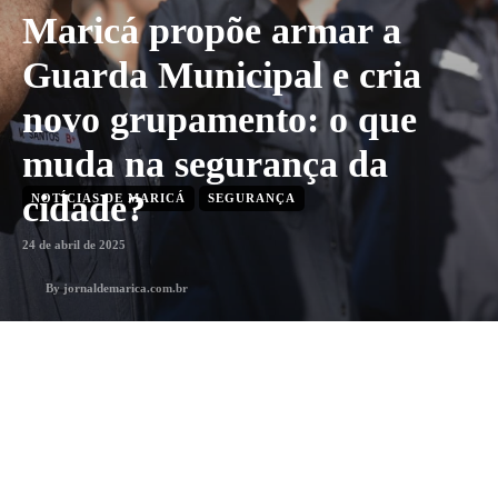
Maricá propõe armar a
Guarda Municipal e cria
novo grupamento: o que
muda na segurança da
cidade?
NOTÍCIAS DE MARICÁ
SEGURANÇA
24 de abril de 2025
By
jornaldemarica.com.br
1
min. leitura