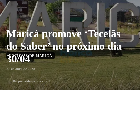
Maricá promove ‘Tecelãs
do Saber’ no próximo dia
30/04
NOTÍCIAS DE MARICÁ
27 de abril de 2025
By
jornaldemarica.com.br
Menos que 1 min
min. leitura