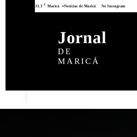
C
31.3
Maricá
Notícias de Maricá
No Instagram
Jornal
DE
MARICÁ