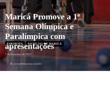
Maricá Promove a 1ª
Semana Olímpica e
Paralímpica com
apresentações
ESPORTES
NOTÍCIAS DE MARICÁ
7 de fevereiro de 2025
By
jornaldemarica.com.br
1
min. leitura