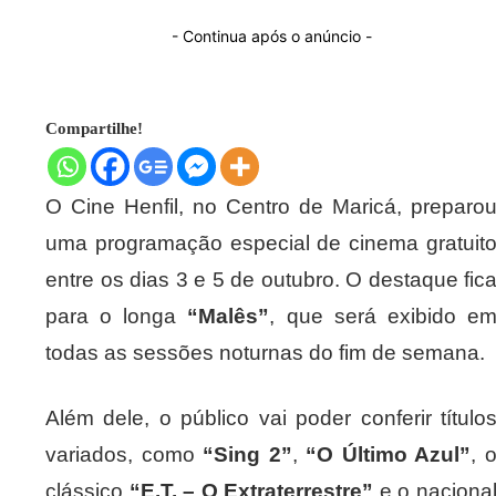
- Continua após o anúncio -
Compartilhe!
O Cine Henfil, no Centro de Maricá, preparo
uma programação especial de cinema gratuit
entre os dias 3 e 5 de outubro. O destaque fic
para o longa
“Malês”
, que será exibido e
todas as sessões noturnas do fim de semana.
Além dele, o público vai poder conferir título
variados, como
“Sing 2”
,
“O Último Azul”
, 
clássico
“E.T. – O Extraterrestre”
e o naciona