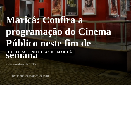
Maricá: Confira a
programação do Cinema
Público neste fim de
semana
CULTURA
NOTÍCIAS DE MARICÁ
2 de outubro de 2025
By
jornaldemarica.com.br
Menos que 1 min
min. leitura