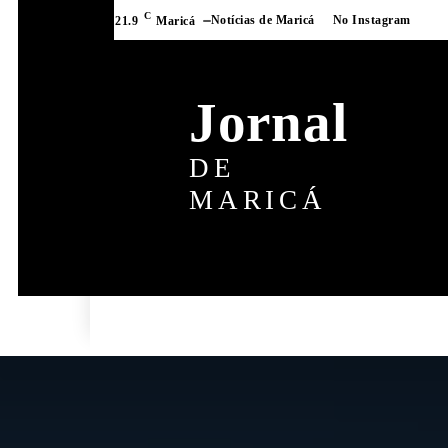
C
Notícias de Maricá
No Instagram
21.9
Maricá
Jornal
DE
MARICÁ