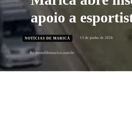
apoio a esportis
13 de junho de 2026
NOTÍCIAS DE MARICÁ
By
jornaldemarica.com.br
1
min. leitura