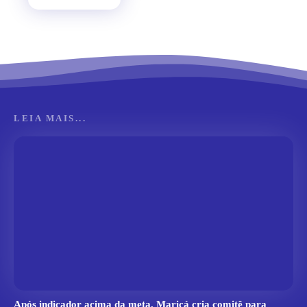
LEIA MAIS...
Após indicador acima da meta, Maricá cria comitê para