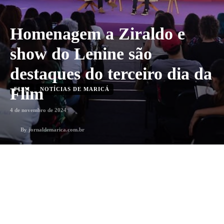
Homenagem a Ziraldo e
show do Lenine são
destaques do terceiro dia da
Flim
FLIM
NOTÍCIAS DE MARICÁ
4 de novembro de 2024
By
jornaldemarica.com.br
4
min. leitura