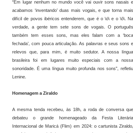
“Em lugar nenhum no mundo você vai ouvir sons nasais 
acabamos ‘inventando’ duas mais vogais, e que torna mai
difícil de povos ibéricos entenderem, que é o \ó\ e o \ô\. N
verdade, a gente tem sete sons de vogais. O portuguê
também tem esses sons, mas eles falam com a ‘boc
fechada’, com pouca articulação. As palavras e seus sons 
relevos que, para mim, é muito sedutor. A nossa língu
brasileira foi em lugares muito especiais com a noss
sonoridade. É uma língua muito profunda nos sons”, refleti
Lenine.
Homenagem a Ziraldo
A mesma tenda recebeu, às 18h, a roda de conversa qu
debateu o grande homenageado da Festa Literári
Internacional de Maricá (Flim) em 2024: o cartunista Ziraldo