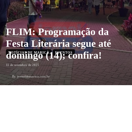
FLIM: Programação da
Festa Literária segue até
domingo (14); confira!
NOTÍCIAS DE MARICÁ
EVENTOS
11 de setembro de 2025
By
jornaldemarica.com.br
3
min. leitura