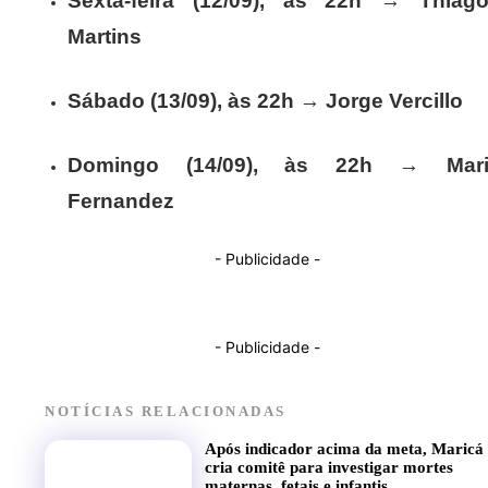
Sexta-feira (12/09), às 22h
→
Thiag
Martins
Sábado (13/09), às 22h
→
Jorge Vercillo
Domingo (14/09), às 22h
→
Mar
Fernandez
- Publicidade -
- Publicidade -
NOTÍCIAS RELACIONADAS
Após indicador acima da meta, Maricá
cria comitê para investigar mortes
maternas, fetais e infantis